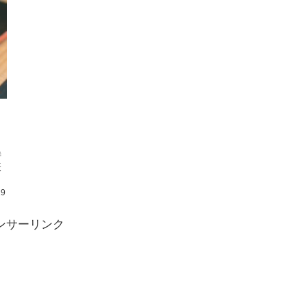
特
表
19
ンサーリンク