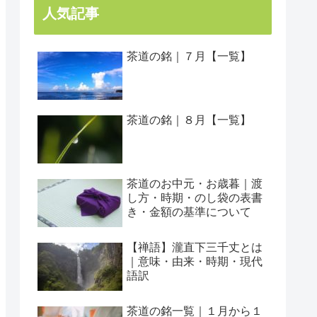
人気記事
茶道の銘｜７月【一覧】
茶道の銘｜８月【一覧】
茶道のお中元・お歳暮｜渡
し方・時期・のし袋の表書
き・金額の基準について
【禅語】瀧直下三千丈とは
｜意味・由来・時期・現代
語訳
茶道の銘一覧｜１月から１