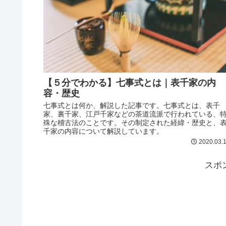
【５分でわかる】七事式とは｜表千家の内
容・歴史
七事式とは何か、解説した記事です。七事式とは、表千
家、裏千家、江戸千家などの茶道流派で行われている、
殊な稽古法のことです。その制定された経緯・歴史と、
千家の内容について解説しています。
2020.03.
スポ