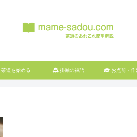
茶道を始める！
掛軸の禅語
お点前・作