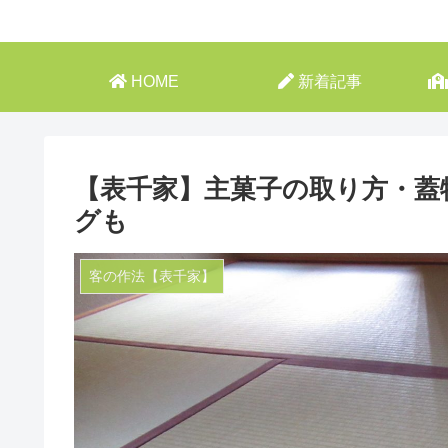
HOME
新着記事
【表千家】主菓子の取り方・蓋
グも
客の作法【表千家】